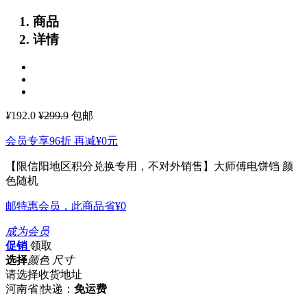
商品
详情
¥
192.0
¥299.9
包邮
会员专享96折 再减
¥0
元
【限信阳地区积分兑换专用，不对外销售】大师傅电饼铛 颜
色随机
邮特惠会员，此商品省
¥0
成为会员
促销
领取
选择
颜色 尺寸
请选择收货地址
河南省
|
快递：
免运费