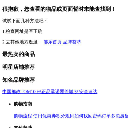
很抱歉，您查看的物品或页面暂时未能查找到！
试试下面几种方法吧：
1.检查网址是否正确
2.去其他地方逛逛：
邮乐首页
品牌荟萃
最热卖的商品
明星店铺推荐
知名品牌推荐
中国邮政
TOM
100%正品承诺
覆盖城乡 安全速达
购物指南
购物流程
使用优惠券
积分规则
如何找回密码
订单多包裹
支付帮助