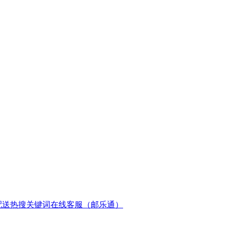
配送
热搜关键词
在线客服（邮乐通）