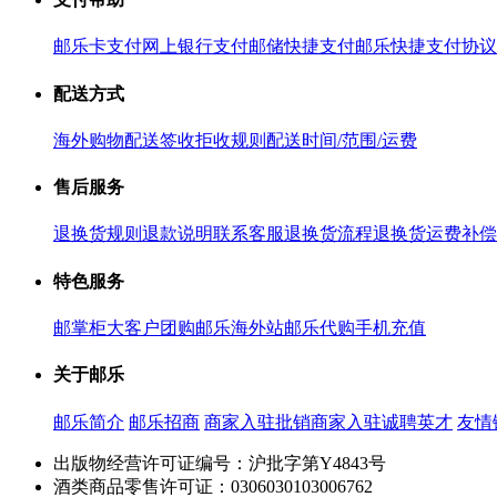
邮乐卡支付
网上银行支付
邮储快捷支付
邮乐快捷支付协议
配送方式
海外购物配送
签收拒收规则
配送时间/范围/运费
售后服务
退换货规则
退款说明
联系客服
退换货流程
退换货运费补偿
特色服务
邮掌柜
大客户团购
邮乐海外站
邮乐代购
手机充值
关于邮乐
邮乐简介
邮乐招商
商家入驻
批销商家入驻
诚聘英才
友情
出版物经营许可证编号：沪批字第Y4843号
酒类商品零售许可证：0306030103006762