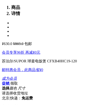
商品
详情
¥
630.0
¥869.0
包邮
会员专享96折 再减
¥0
元
苏泊尔/SUPOR 球釜电饭煲 CFXB40HC19-120
邮特惠会员，此商品省
¥0
成为会员
促销
领取
选择
颜色 尺寸
请选择收货地址
北京
|
快递：
免运费