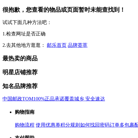
很抱歉，您查看的物品或页面暂时未能查找到！
试试下面几种方法吧：
1.检查网址是否正确
2.去其他地方逛逛：
邮乐首页
品牌荟萃
最热卖的商品
明星店铺推荐
知名品牌推荐
中国邮政
TOM
100%正品承诺
覆盖城乡 安全速达
购物指南
购物流程
使用优惠券
积分规则
如何找回密码
订单多包裹
支付帮助