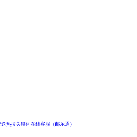
配送
热搜关键词
在线客服（邮乐通）