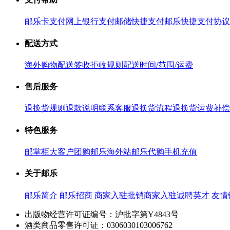
邮乐卡支付
网上银行支付
邮储快捷支付
邮乐快捷支付协议
配送方式
海外购物配送
签收拒收规则
配送时间/范围/运费
售后服务
退换货规则
退款说明
联系客服
退换货流程
退换货运费补偿
特色服务
邮掌柜
大客户团购
邮乐海外站
邮乐代购
手机充值
关于邮乐
邮乐简介
邮乐招商
商家入驻
批销商家入驻
诚聘英才
友情
出版物经营许可证编号：沪批字第Y4843号
酒类商品零售许可证：0306030103006762