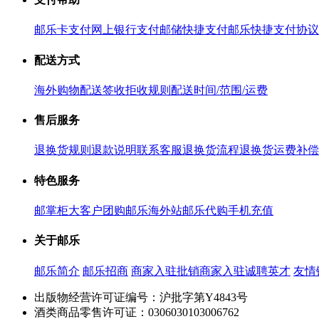
邮乐卡支付
网上银行支付
邮储快捷支付
邮乐快捷支付协议
配送方式
海外购物配送
签收拒收规则
配送时间/范围/运费
售后服务
退换货规则
退款说明
联系客服
退换货流程
退换货运费补偿
特色服务
邮掌柜
大客户团购
邮乐海外站
邮乐代购
手机充值
关于邮乐
邮乐简介
邮乐招商
商家入驻
批销商家入驻
诚聘英才
友情
出版物经营许可证编号：沪批字第Y4843号
酒类商品零售许可证：0306030103006762