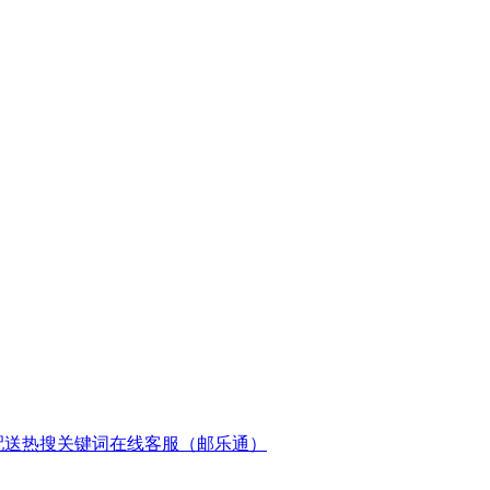
配送
热搜关键词
在线客服（邮乐通）