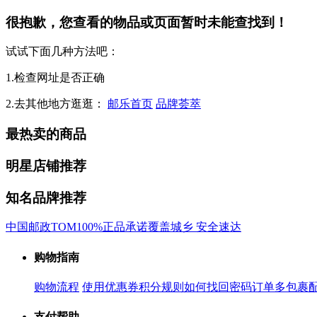
很抱歉，您查看的物品或页面暂时未能查找到！
试试下面几种方法吧：
1.检查网址是否正确
2.去其他地方逛逛：
邮乐首页
品牌荟萃
最热卖的商品
明星店铺推荐
知名品牌推荐
中国邮政
TOM
100%正品承诺
覆盖城乡 安全速达
购物指南
购物流程
使用优惠券
积分规则
如何找回密码
订单多包裹
支付帮助