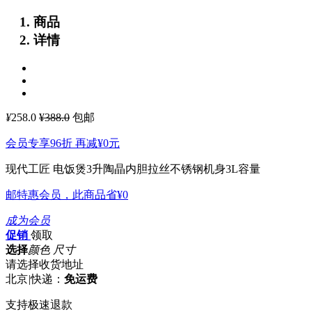
商品
详情
¥
258.0
¥388.0
包邮
会员专享96折 再减
¥0
元
现代工匠 电饭煲3升陶晶内胆拉丝不锈钢机身3L容量
邮特惠会员，此商品省
¥0
成为会员
促销
领取
选择
颜色 尺寸
请选择收货地址
北京
|
快递：
免运费
支持极速退款