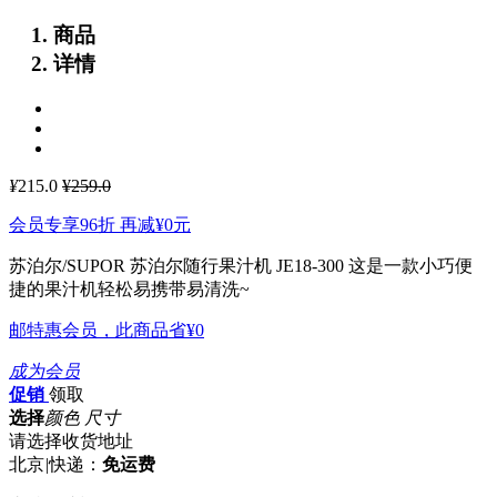
商品
详情
¥
215.0
¥259.0
会员专享96折 再减
¥0
元
苏泊尔/SUPOR 苏泊尔随行果汁机 JE18-300
这是一款小巧便
捷的果汁机轻松易携带易清洗~
邮特惠会员，此商品省
¥0
成为会员
促销
领取
选择
颜色 尺寸
请选择收货地址
北京
|
快递：
免运费