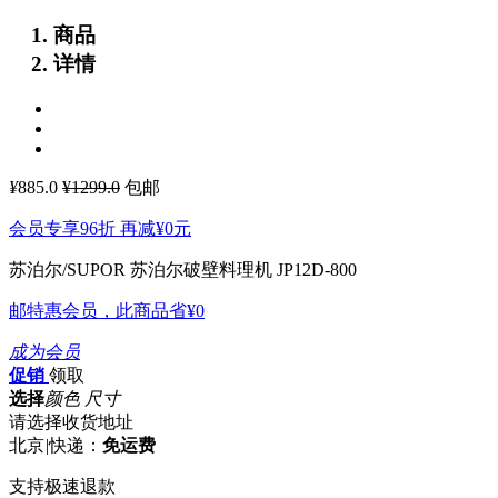
商品
详情
¥
885.0
¥1299.0
包邮
会员专享96折 再减
¥0
元
苏泊尔/SUPOR 苏泊尔破壁料理机 JP12D-800
邮特惠会员，此商品省
¥0
成为会员
促销
领取
选择
颜色 尺寸
请选择收货地址
北京
|
快递：
免运费
支持极速退款