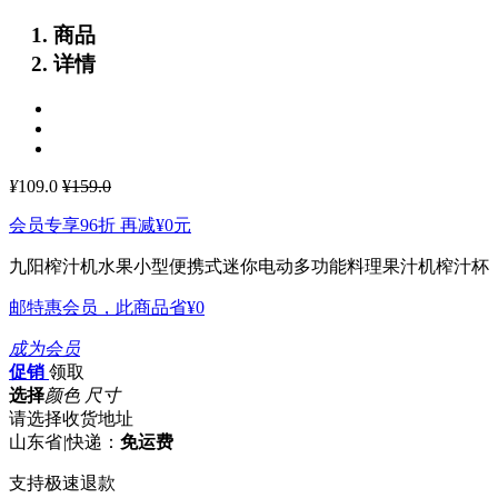
商品
详情
¥
109.0
¥159.0
会员专享96折 再减
¥0
元
九阳榨汁机水果小型便携式迷你电动多功能料理果汁机榨汁杯
邮特惠会员，此商品省
¥0
成为会员
促销
领取
选择
颜色 尺寸
请选择收货地址
山东省
|
快递：
免运费
支持极速退款