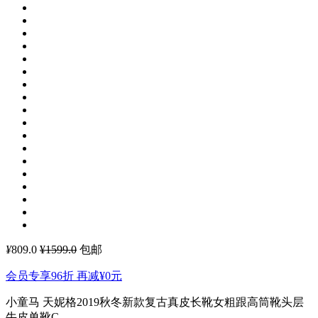
¥
809.0
¥1599.0
包邮
会员专享96折 再减
¥0
元
小童马 天妮格2019秋冬新款复古真皮长靴女粗跟高筒靴头层
牛皮单靴C