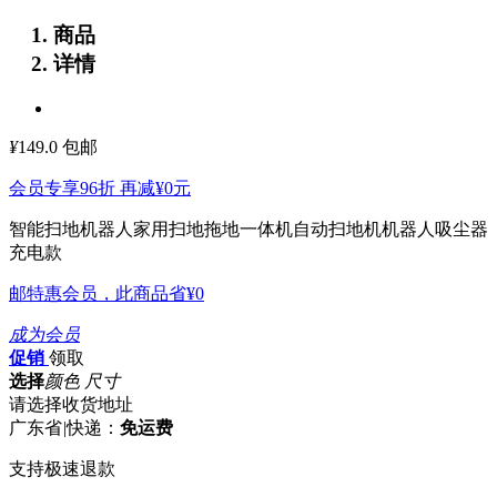
商品
详情
¥
149.0
包邮
会员专享96折 再减
¥0
元
智能扫地机器人家用扫地拖地一体机自动扫地机机器人吸尘器
充电款
邮特惠会员，此商品省
¥0
成为会员
促销
领取
选择
颜色 尺寸
请选择收货地址
广东省
|
快递：
免运费
支持极速退款