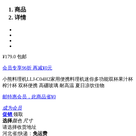
商品
详情
¥
179.0
包邮
会员专享96折 再减
¥0
元
小熊料理机LLJ-C04H2家用便携料理机迷你多功能双杯果汁杯
榨汁杯
双杯便携 高硼玻璃 耐高温 夏日凉饮佳物
邮特惠会员，此商品省
¥0
成为会员
促销
领取
选择
颜色 尺寸
请选择收货地址
河北省
|
快递：
免运费