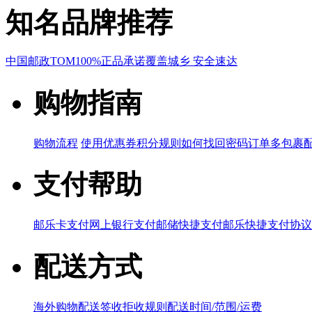
知名品牌推荐
中国邮政
TOM
100%正品承诺
覆盖城乡 安全速达
购物指南
购物流程
使用优惠券
积分规则
如何找回密码
订单多包裹
支付帮助
邮乐卡支付
网上银行支付
邮储快捷支付
邮乐快捷支付协议
配送方式
海外购物配送
签收拒收规则
配送时间/范围/运费