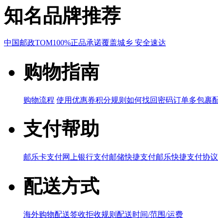
知名品牌推荐
中国邮政
TOM
100%正品承诺
覆盖城乡 安全速达
购物指南
购物流程
使用优惠券
积分规则
如何找回密码
订单多包裹
支付帮助
邮乐卡支付
网上银行支付
邮储快捷支付
邮乐快捷支付协议
配送方式
海外购物配送
签收拒收规则
配送时间/范围/运费