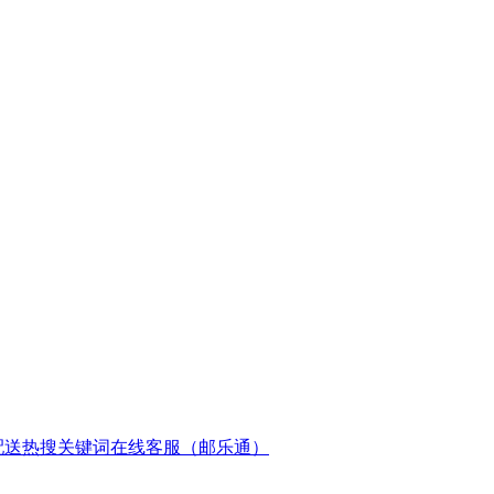
配送
热搜关键词
在线客服（邮乐通）