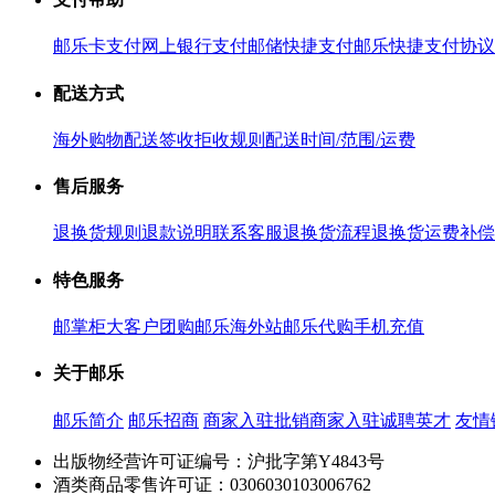
邮乐卡支付
网上银行支付
邮储快捷支付
邮乐快捷支付协议
配送方式
海外购物配送
签收拒收规则
配送时间/范围/运费
售后服务
退换货规则
退款说明
联系客服
退换货流程
退换货运费补偿
特色服务
邮掌柜
大客户团购
邮乐海外站
邮乐代购
手机充值
关于邮乐
邮乐简介
邮乐招商
商家入驻
批销商家入驻
诚聘英才
友情
出版物经营许可证编号：沪批字第Y4843号
酒类商品零售许可证：0306030103006762