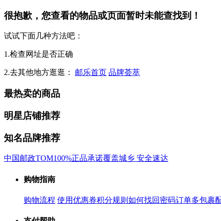
很抱歉，您查看的物品或页面暂时未能查找到！
试试下面几种方法吧：
1.检查网址是否正确
2.去其他地方逛逛：
邮乐首页
品牌荟萃
最热卖的商品
明星店铺推荐
知名品牌推荐
中国邮政
TOM
100%正品承诺
覆盖城乡 安全速达
购物指南
购物流程
使用优惠券
积分规则
如何找回密码
订单多包裹
支付帮助