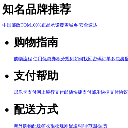
知名品牌推荐
中国邮政
TOM
100%正品承诺
覆盖城乡 安全速达
购物指南
购物流程
使用优惠券
积分规则
如何找回密码
订单多包裹
支付帮助
邮乐卡支付
网上银行支付
邮储快捷支付
邮乐快捷支付协议
配送方式
海外购物配送
签收拒收规则
配送时间/范围/运费