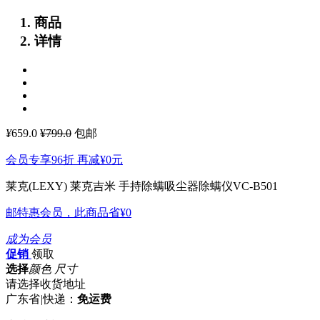
商品
详情
¥
659.0
¥799.0
包邮
会员专享96折 再减
¥0
元
莱克(LEXY) 莱克吉米 手持除螨吸尘器除螨仪VC-B501
邮特惠会员，此商品省
¥0
成为会员
促销
领取
选择
颜色 尺寸
请选择收货地址
广东省
|
快递：
免运费