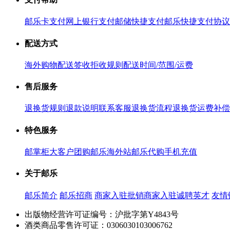
邮乐卡支付
网上银行支付
邮储快捷支付
邮乐快捷支付协议
配送方式
海外购物配送
签收拒收规则
配送时间/范围/运费
售后服务
退换货规则
退款说明
联系客服
退换货流程
退换货运费补偿
特色服务
邮掌柜
大客户团购
邮乐海外站
邮乐代购
手机充值
关于邮乐
邮乐简介
邮乐招商
商家入驻
批销商家入驻
诚聘英才
友情
出版物经营许可证编号：沪批字第Y4843号
酒类商品零售许可证：0306030103006762