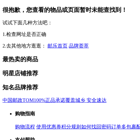
很抱歉，您查看的物品或页面暂时未能查找到！
试试下面几种方法吧：
1.检查网址是否正确
2.去其他地方逛逛：
邮乐首页
品牌荟萃
最热卖的商品
明星店铺推荐
知名品牌推荐
中国邮政
TOM
100%正品承诺
覆盖城乡 安全速达
购物指南
购物流程
使用优惠券
积分规则
如何找回密码
订单多包裹
支付帮助