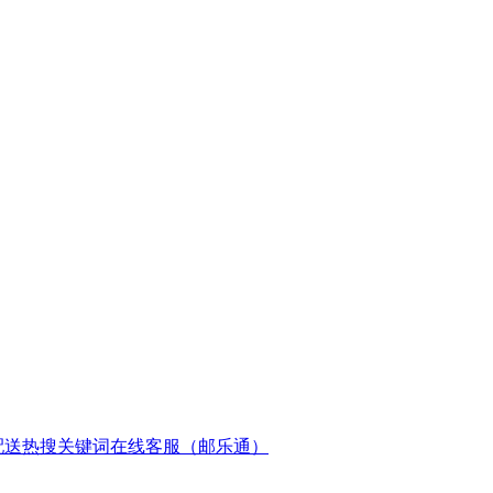
配送
热搜关键词
在线客服（邮乐通）