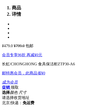
商品
详情
¥
479.0
¥799.0
包邮
会员专享96折 再减
¥0
元
长虹/CHONGHONG 食具保洁柜ZTP30-A6
邮特惠会员，此商品省
¥0
成为会员
促销
领取
选择
颜色 尺寸
请选择收货地址
北京
|
快递：
免运费