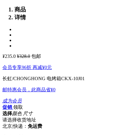
商品
详情
¥
235.0
¥328.0
包邮
会员专享96折 再减
¥0
元
长虹/CHONGHONG 电烤箱CKX-10J01
邮特惠会员，此商品省
¥0
成为会员
促销
领取
选择
颜色 尺寸
请选择收货地址
北京
|
快递：
免运费