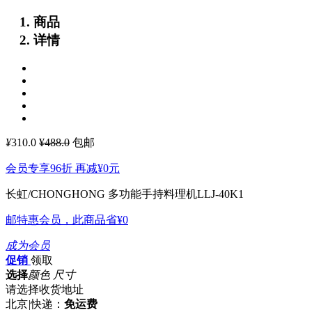
商品
详情
¥
310.0
¥488.0
包邮
会员专享96折 再减
¥0
元
长虹/CHONGHONG 多功能手持料理机LLJ-40K1
邮特惠会员，此商品省
¥0
成为会员
促销
领取
选择
颜色 尺寸
请选择收货地址
北京
|
快递：
免运费