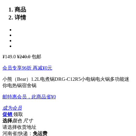
商品
详情
¥
149.0
¥240.0
包邮
会员专享96折 再减
¥0
元
小熊（Bear）1.2L电煮锅DRG-C12R5小电锅电火锅多功能迷
你电热锅宿舍锅
邮特惠会员，此商品省
¥0
成为会员
促销
领取
选择
颜色 尺寸
请选择收货地址
河南省
|
快递：
免运费