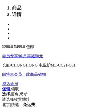
商品
详情
¥
280.0
¥499.0
包邮
会员专享96折 再减
¥0
元
长虹/CHONGHONG 电磁炉ML-CC21-C01
邮特惠会员，此商品省
¥0
成为会员
促销
领取
选择
颜色 尺寸
请选择收货地址
北京
|
快递：
免运费