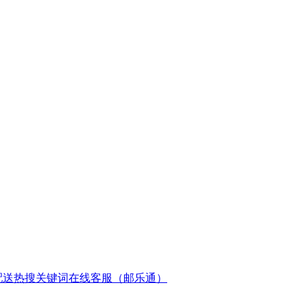
配送
热搜关键词
在线客服（邮乐通）