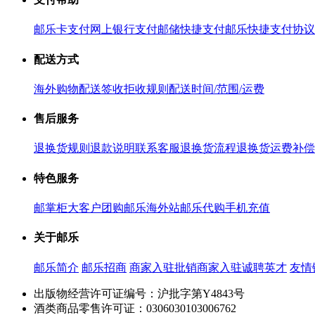
邮乐卡支付
网上银行支付
邮储快捷支付
邮乐快捷支付协议
配送方式
海外购物配送
签收拒收规则
配送时间/范围/运费
售后服务
退换货规则
退款说明
联系客服
退换货流程
退换货运费补偿
特色服务
邮掌柜
大客户团购
邮乐海外站
邮乐代购
手机充值
关于邮乐
邮乐简介
邮乐招商
商家入驻
批销商家入驻
诚聘英才
友情
出版物经营许可证编号：沪批字第Y4843号
酒类商品零售许可证：0306030103006762