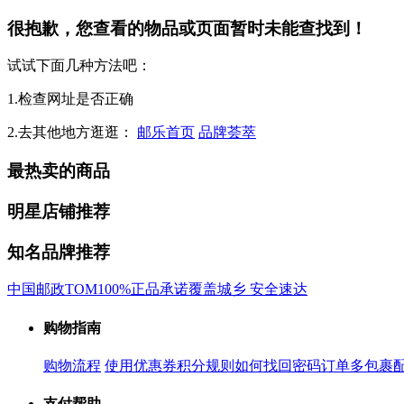
很抱歉，您查看的物品或页面暂时未能查找到！
试试下面几种方法吧：
1.检查网址是否正确
2.去其他地方逛逛：
邮乐首页
品牌荟萃
最热卖的商品
明星店铺推荐
知名品牌推荐
中国邮政
TOM
100%正品承诺
覆盖城乡 安全速达
购物指南
购物流程
使用优惠券
积分规则
如何找回密码
订单多包裹
支付帮助