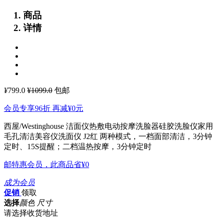
商品
详情
¥
799.0
¥1099.0
包邮
会员专享96折 再减
¥0
元
西屋/Westinghouse 洁面仪热敷电动按摩洗脸器硅胶洗脸仪家用
毛孔清洁美容仪洗面仪 J2红
两种模式，一档面部清洁，3分钟
定时、15S提醒；二档温热按摩，3分钟定时
邮特惠会员，此商品省
¥0
成为会员
促销
领取
选择
颜色 尺寸
请选择收货地址