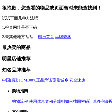
很抱歉，您查看的物品或页面暂时未能查找到！
试试下面几种方法吧：
1.检查网址是否正确
2.去其他地方逛逛：
邮乐首页
品牌荟萃
最热卖的商品
明星店铺推荐
知名品牌推荐
中国邮政
TOM
100%正品承诺
覆盖城乡 安全速达
购物指南
购物流程
使用优惠券
积分规则
如何找回密码
订单多包裹
支付帮助