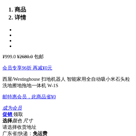
商品
详情
¥
999.0
¥2680.0
包邮
会员专享96折 再减
¥0
元
西屋/Westinghouse 扫地机器人 智能家用全自动吸小米石头粒
洗地擦地拖地一体机 W-1S
邮特惠会员，此商品省
¥0
成为会员
促销
领取
选择
颜色 尺寸
请选择收货地址
广东省
|
快递：
免运费