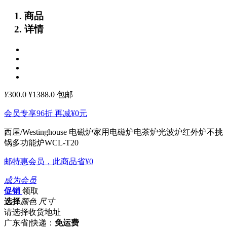
商品
详情
¥
300.0
¥1388.0
包邮
会员专享96折 再减
¥0
元
西屋/Westinghouse 电磁炉家用电磁炉电茶炉光波炉红外炉不挑
锅多功能炉WCL-T20
邮特惠会员，此商品省
¥0
成为会员
促销
领取
选择
颜色 尺寸
请选择收货地址
广东省
|
快递：
免运费