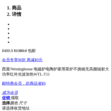
商品
详情
¥
400.0
¥1380.0
包邮
会员专享96折 再减
¥0
元
西屋/Westinghouse 电磁炉电陶炉家用茶炉不挑锅无高频辐射大
功率红外光波加热WTL-T11
邮特惠会员，此商品省
¥0
成为会员
促销
领取
选择
颜色 尺寸
请选择收货地址