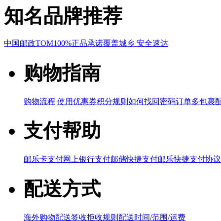
知名品牌推荐
中国邮政
TOM
100%正品承诺
覆盖城乡 安全速达
购物指南
购物流程
使用优惠券
积分规则
如何找回密码
订单多包裹
支付帮助
邮乐卡支付
网上银行支付
邮储快捷支付
邮乐快捷支付协议
配送方式
海外购物配送
签收拒收规则
配送时间/范围/运费