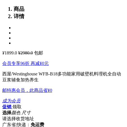
商品
详情
¥
1899.0
¥2980.0
包邮
会员专享96折 再减
¥0
元
西屋/Westinghouse WFB-B18多功能家用破壁机料理机全自动
豆浆辅食加热养生
邮特惠会员，此商品省
¥0
成为会员
促销
领取
选择
颜色 尺寸
请选择收货地址
广东省
|
快递：
免运费