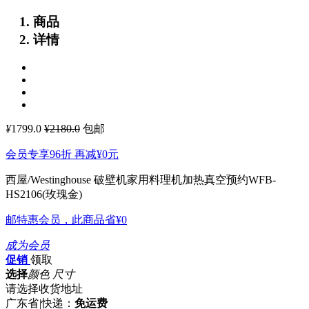
商品
详情
¥
1799.0
¥2180.0
包邮
会员专享96折 再减
¥0
元
西屋/Westinghouse 破壁机家用料理机加热真空预约WFB-
HS2106(玫瑰金)
邮特惠会员，此商品省
¥0
成为会员
促销
领取
选择
颜色 尺寸
请选择收货地址
广东省
|
快递：
免运费