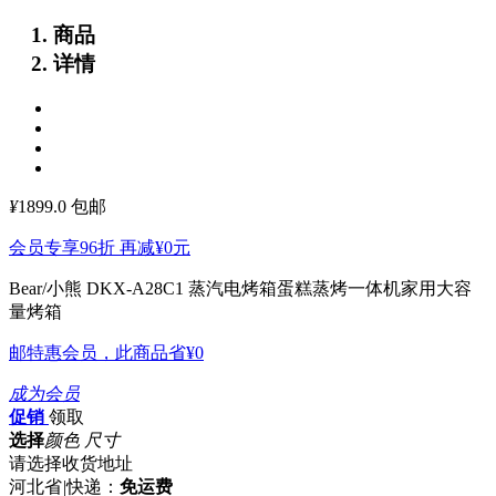
商品
详情
¥
1899.0
包邮
会员专享96折 再减
¥0
元
Bear/小熊 DKX-A28C1 蒸汽电烤箱蛋糕蒸烤一体机家用大容
量烤箱
邮特惠会员，此商品省
¥0
成为会员
促销
领取
选择
颜色 尺寸
请选择收货地址
河北省
|
快递：
免运费