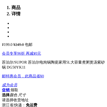
商品
详情
¥
199.0
¥249.0
包邮
会员专享96折 再减
¥0
元
苏泊尔/SUPOR 苏泊尔电炖锅陶瓷家用5L大容量煮粥煲汤紫砂
锅 DG50YK11
邮特惠会员，此商品省
¥0
成为会员
促销
领取
选择
颜色 尺寸
请选择收货地址
浙江省
|
快递：
免运费