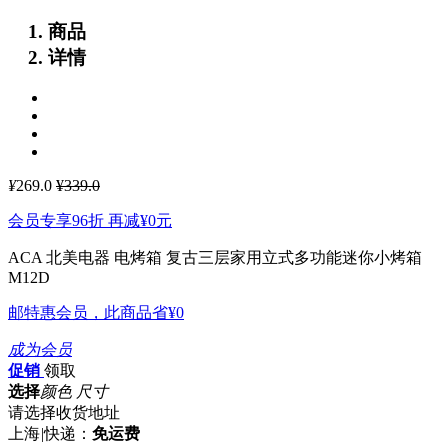
商品
详情
¥
269.0
¥339.0
会员专享96折 再减
¥0
元
ACA 北美电器 电烤箱 复古三层家用立式多功能迷你小烤箱
M12D
邮特惠会员，此商品省
¥0
成为会员
促销
领取
选择
颜色 尺寸
请选择收货地址
上海
|
快递：
免运费