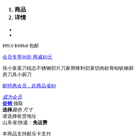
商品
详情
¥
89.0
¥199.0
包邮
会员专享96折 再减
¥0
元
张小泉菜刀锐志不锈钢切片刀家用锋利切菜切肉砍骨钼钒钢厨
房刀具小厨刀
邮特惠会员，此商品省
¥0
成为会员
促销
领取
选择
颜色 尺寸
请选择收货地址
山东省
|
快递：
免运费
本商品支持邮乐卡支付