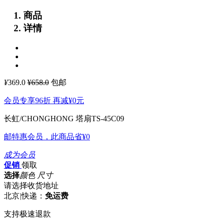
商品
详情
¥
369.0
¥658.0
包邮
会员专享96折 再减
¥0
元
长虹/CHONGHONG 塔扇TS-45C09
邮特惠会员，此商品省
¥0
成为会员
促销
领取
选择
颜色 尺寸
请选择收货地址
北京
|
快递：
免运费
支持极速退款