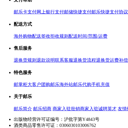
邮乐卡支付
网上银行支付
邮储快捷支付
邮乐快捷支付协议
配送方式
海外购物配送
签收拒收规则
配送时间/范围/运费
售后服务
退换货规则
退款说明
联系客服
退换货流程
退换货运费补偿
特色服务
邮掌柜
大客户团购
邮乐海外站
邮乐代购
手机充值
关于邮乐
邮乐简介
邮乐招商
商家入驻
批销商家入驻
诚聘英才
友情
出版物经营许可证编号：沪批字第Y4843号
酒类商品零售许可证：0306030103006762