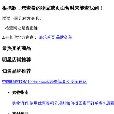
很抱歉，您查看的物品或页面暂时未能查找到！
试试下面几种方法吧：
1.检查网址是否正确
2.去其他地方逛逛：
邮乐首页
品牌荟萃
最热卖的商品
明星店铺推荐
知名品牌推荐
中国邮政
TOM
100%正品承诺
覆盖城乡 安全速达
购物指南
购物流程
使用优惠券
积分规则
如何找回密码
订单多包裹
支付帮助