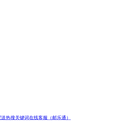
配送
热搜关键词
在线客服（邮乐通）