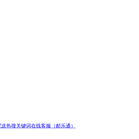
配送
热搜关键词
在线客服（邮乐通）