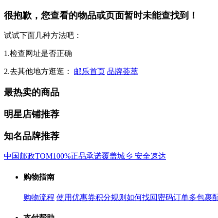
很抱歉，您查看的物品或页面暂时未能查找到！
试试下面几种方法吧：
1.检查网址是否正确
2.去其他地方逛逛：
邮乐首页
品牌荟萃
最热卖的商品
明星店铺推荐
知名品牌推荐
中国邮政
TOM
100%正品承诺
覆盖城乡 安全速达
购物指南
购物流程
使用优惠券
积分规则
如何找回密码
订单多包裹
支付帮助