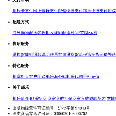
邮乐卡支付
网上银行支付
邮储快捷支付
邮乐快捷支付协议
配送方式
海外购物配送
签收拒收规则
配送时间/范围/运费
售后服务
退换货规则
退款说明
联系客服
退换货流程
退换货运费补偿
特色服务
邮掌柜
大客户团购
邮乐海外站
邮乐代购
手机充值
关于邮乐
邮乐简介
邮乐招商
商家入驻
批销商家入驻
诚聘英才
友情
出版物经营许可证编号：沪批字第Y4843号
酒类商品零售许可证：0306030103006762