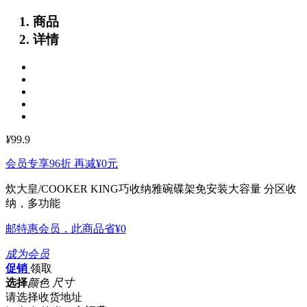
商品
详情
¥
99.9
会员专享96折 再减
¥0
元
炊大皇/COOKER KING巧收纳雅碗碟架免安装大容量
分区收
纳，多功能
邮特惠会员，此商品省
¥0
成为会员
促销
领取
选择
颜色 尺寸
请选择收货地址