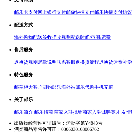
邮乐卡支付
网上银行支付
邮储快捷支付
邮乐快捷支付协议
配送方式
海外购物配送
签收拒收规则
配送时间/范围/运费
售后服务
退换货规则
退款说明
联系客服
退换货流程
退换货运费补偿
特色服务
邮掌柜
大客户团购
邮乐海外站
邮乐代购
手机充值
关于邮乐
邮乐简介
邮乐招商
商家入驻
批销商家入驻
诚聘英才
友情
出版物经营许可证编号：沪批字第Y4843号
酒类商品零售许可证：0306030103006762