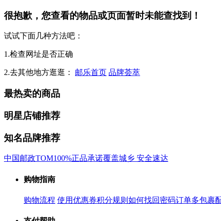
很抱歉，您查看的物品或页面暂时未能查找到！
试试下面几种方法吧：
1.检查网址是否正确
2.去其他地方逛逛：
邮乐首页
品牌荟萃
最热卖的商品
明星店铺推荐
知名品牌推荐
中国邮政
TOM
100%正品承诺
覆盖城乡 安全速达
购物指南
购物流程
使用优惠券
积分规则
如何找回密码
订单多包裹
支付帮助