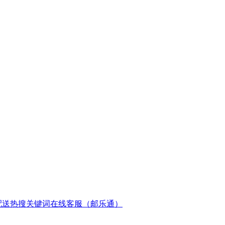
配送
热搜关键词
在线客服（邮乐通）