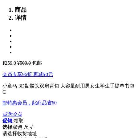
商品
详情
¥
259.0
¥509.0
包邮
会员专享96折 再减
¥0
元
小童马 3D骷髅头双肩背包 大容量耐用男女生学生手提单书包
C
邮特惠会员，此商品省
¥0
成为会员
促销
领取
选择
颜色 尺寸
请选择收货地址