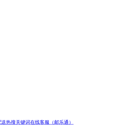
配送
热搜关键词
在线客服（邮乐通）