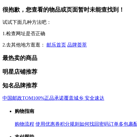
很抱歉，您查看的物品或页面暂时未能查找到！
试试下面几种方法吧：
1.检查网址是否正确
2.去其他地方逛逛：
邮乐首页
品牌荟萃
最热卖的商品
明星店铺推荐
知名品牌推荐
中国邮政
TOM
100%正品承诺
覆盖城乡 安全速达
购物指南
购物流程
使用优惠券
积分规则
如何找回密码
订单多包裹
支付帮助