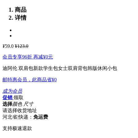
商品
详情
¥
59.0
¥123.0
会员专享96折 再减
¥0
元
迪阿伦 双肩包新款学生包女士双肩背包韩版休闲小包
邮特惠会员，此商品省
¥0
成为会员
促销
领取
选择
颜色 尺寸
请选择收货地址
河北省
|
快递：
免运费
支持极速退款