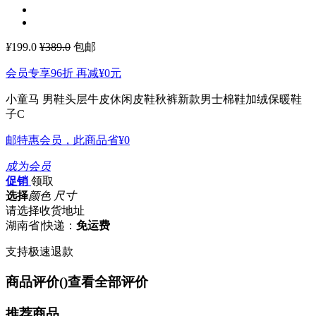
¥
199.0
¥389.0
包邮
会员专享96折 再减
¥0
元
小童马 男鞋头层牛皮休闲皮鞋秋裤新款男士棉鞋加绒保暖鞋
子C
邮特惠会员，此商品省
¥0
成为会员
促销
领取
选择
颜色 尺寸
请选择收货地址
湖南省
|
快递：
免运费
支持极速退款
商品评价(
)
查看全部评价
推荐商品