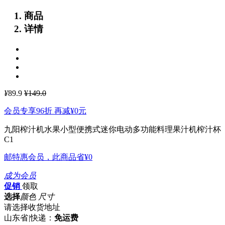
商品
详情
¥
89.9
¥149.0
会员专享96折 再减
¥0
元
九阳榨汁机水果小型便携式迷你电动多功能料理果汁机榨汁杯
C1
邮特惠会员，此商品省
¥0
成为会员
促销
领取
选择
颜色 尺寸
请选择收货地址
山东省
|
快递：
免运费