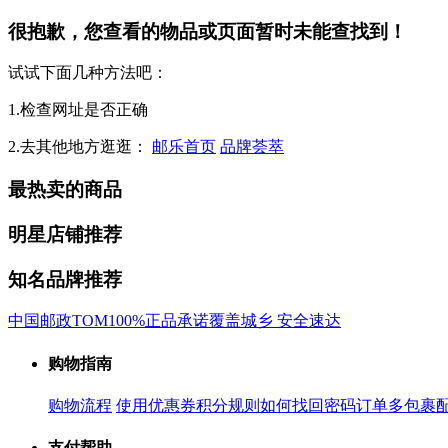
很抱歉，您查看的物品或页面暂时未能查找到！
试试下面几种方法吧：
1.检查网址是否正确
2.去其他地方逛逛：
邮乐首页
品牌荟萃
最热卖的商品
明星店铺推荐
知名品牌推荐
中国邮政
TOM
100%正品承诺
覆盖城乡 安全速达
购物指南
购物流程
使用优惠券
积分规则
如何找回密码
订单多包裹
支付帮助