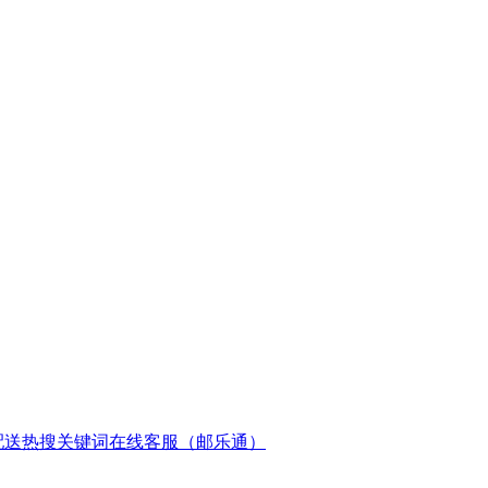
配送
热搜关键词
在线客服（邮乐通）