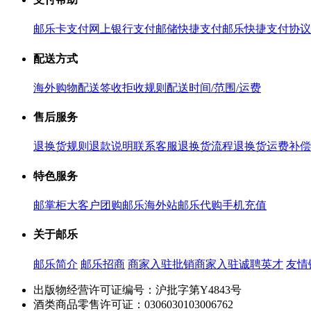
邮乐卡支付
网上银行支付
邮储快捷支付
邮乐快捷支付协议
配送方式
海外购物配送
签收拒收规则
配送时间/范围/运费
售后服务
退换货规则
退款说明
联系客服
退换货流程
退换货运费补偿
特色服务
邮掌柜
大客户团购
邮乐海外站
邮乐代购
手机充值
关于邮乐
邮乐简介
邮乐招商
商家入驻
批销商家入驻
诚聘英才
友情
出版物经营许可证编号：沪批字第Y4843号
酒类商品零售许可证：0306030103006762