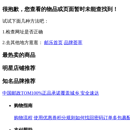
很抱歉，您查看的物品或页面暂时未能查找到！
试试下面几种方法吧：
1.检查网址是否正确
2.去其他地方逛逛：
邮乐首页
品牌荟萃
最热卖的商品
明星店铺推荐
知名品牌推荐
中国邮政
TOM
100%正品承诺
覆盖城乡 安全速达
购物指南
购物流程
使用优惠券
积分规则
如何找回密码
订单多包裹
支付帮助