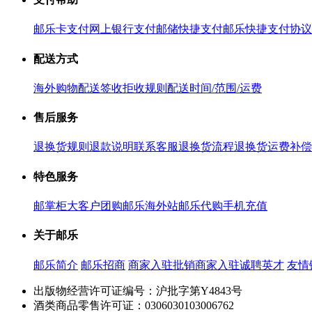
邮乐卡支付
网上银行支付
邮储快捷支付
邮乐快捷支付协议
配送方式
海外购物配送
签收拒收规则
配送时间/范围/运费
售后服务
退换货规则
退款说明
联系客服
退换货流程
退换货运费补偿
特色服务
邮掌柜
大客户团购
邮乐海外站
邮乐代购
手机充值
关于邮乐
邮乐简介
邮乐招商
商家入驻
批销商家入驻
诚聘英才
友情
出版物经营许可证编号：沪批字第Y4843号
酒类商品零售许可证：0306030103006762