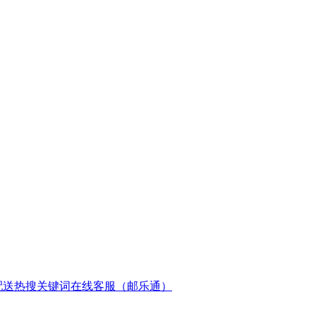
配送
热搜关键词
在线客服（邮乐通）