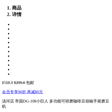
商品
详情
¥
168.0
¥299.0
包邮
会员专享96折 再减
¥0
元
汤河店 帝国DG-108小巨人 多功能可研磨咖啡豆胡椒手摇磨豆
机