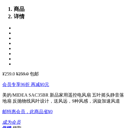
商品
详情
¥
259.0
¥259.0
包邮
会员专享96折 再减
¥0
元
美的/MIDEA SAC35BR 新品家用遥控电风扇 五叶摇头静音落
地扇
反抛物线风叶设计，送风远，9种风感，涡旋加速风道
邮特惠会员，此商品省
¥0
成为会员